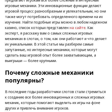
предлагают игрокам все более сложные и интересные
игровые механики. Эти инновационные функции делают
игровой процесс разнообразным и увлекательным, но они
также могут потребовать определенного времени на их
изучение. Найти подобные игры можно в любом надежном
казино, список которых представлен
на сайте
. Как
эксперт, я расскажу вам о самых сложных игровых
механиках в слотах, о том, как они работают и что делает
их уникальными. В этой статье мы разберем самые
запутанные, но интересные механики, которые могут
сделать ваш игровой опыт более захватывающим, а
выигрыши — более крупными.
Почему сложные механики
популярны?
В последние годы разработчики слотов стали стремиться
к созданию все более инновационных и сложных игровых
механик, которые помогают выделить их игры на фоне
других и привлечь внимание игроков.