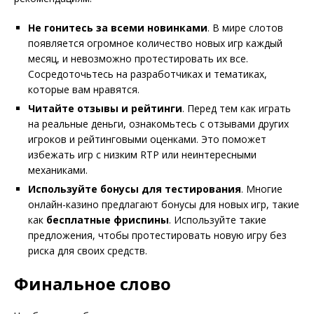
Не гонитесь за всеми новинками
. В мире слотов
появляется огромное количество новых игр каждый
месяц, и невозможно протестировать их все.
Сосредоточьтесь на разработчиках и тематиках,
которые вам нравятся.
Читайте отзывы и рейтинги
. Перед тем как играть
на реальные деньги, ознакомьтесь с отзывами других
игроков и рейтинговыми оценками. Это поможет
избежать игр с низким RTP или неинтересными
механиками.
Используйте бонусы для тестирования
. Многие
онлайн-казино предлагают бонусы для новых игр, такие
как
бесплатные фриспины
. Используйте такие
предложения, чтобы протестировать новую игру без
риска для своих средств.
Финальное слово