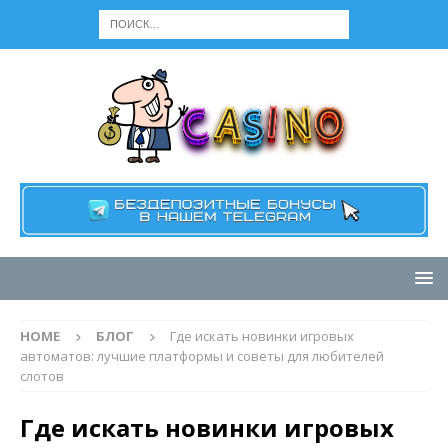
HOME
БЛОГ
Где искать новинки игровых
автоматов: лучшие платформы и советы для любителей
слотов
Где искать новинки игровых