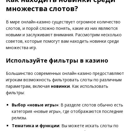
множества слотов?
В мире онлайн-казино существует огромное количество
слотов, и порой сложно понять, какие из них являются
новыми и заслуживают внимания. Рассмотрим несколько
советов, которые помогут вам находить новинки среди
множества игр.
Используйте фильтры в казино
Большинство современных онлайн-казино предоставляют
игрокам возможность фильтровать слоты по различным
параметрам, включая
новинки
. Как использовать
фильтры:
Выбор «новые игры»
: В разделе слотов обычно есть
категория «новые игры», где отображаются последние
релизы.
Тематика и функции
: Вы можете искать слоты по