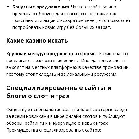
Бонусные предложения
: Часто онлайн-казино
предлагают бонусы для новых слотов, такие как
фриспины или акции с возвратом денег, что позволяет
попробовать новую игру без больших затрат.
Какие казино искать
Крупные международные платформы
: Казино часто
предлагают эксклюзивные релизы. Иногда новые слоты
выходят на местных платформах в качестве промоакции,
поэтому стоит следить и за локальными ресурсами.
Специализированные сайты и
блоги о слот играх
Существуют специальные сайты и блоги, которые следят
за всеми новинками в мире онлайн-слотов и публикуют
обзоры, рейтинги и информацию о новых играх.
Преимущества специализированных сайтов: