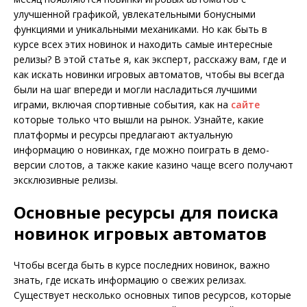
улучшенной графикой, увлекательными бонусными
функциями и уникальными механиками. Но как быть в
курсе всех этих новинок и находить самые интересные
релизы? В этой статье я, как эксперт, расскажу вам, где и
как искать новинки игровых автоматов, чтобы вы всегда
были на шаг впереди и могли насладиться лучшими
играми, включая спортивные события, как на
сайте
которые только что вышли на рынок. Узнайте, какие
платформы и ресурсы предлагают актуальную
информацию о новинках, где можно поиграть в демо-
версии слотов, а также какие казино чаще всего получают
эксклюзивные релизы.
Основные ресурсы для поиска
новинок игровых автоматов
Чтобы всегда быть в курсе последних новинок, важно
знать, где искать информацию о свежих релизах.
Существует несколько основных типов ресурсов, которые